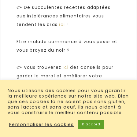
👉 De succulentes recettes adaptées
aux intolérances alimentaires vous
tendent les bras
ici
!
Etre malade commence à vous peser et
vous broyez du noir ?
👉 Vous trouverez
ici
des conseils pour
garder le moral et améliorer votre
quotidien.
Nous utilisons des cookies pour vous garantir
la meilleure expérience sur notre site web. Bien
que ces cookies là ne soient pas sans gluten,
sans lactose et sans oeuf, ils nous aident à
vous construire le meilleur contenu possible.
Personnaliser les cookies
D'accord
COPYRIGHT © 2026 · UN SOURIRE AUX LÈVRES ·
HELLO YOU DESIGNS